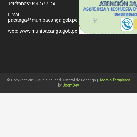
Teléfonos:044-572156
Email:
pacanga@munipacanga.gob.pe
web: www.munipacanga.gob.pe
© Copyright 2026 Municipalidad Distrital de Pacanga |
Joomla Templates
by
JoomDev