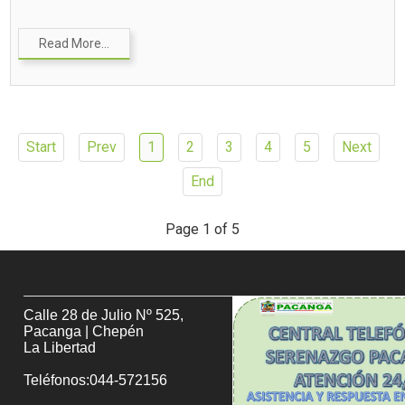
Read More...
Start
Prev
1
2
3
4
5
Next
End
Page 1 of 5
Calle 28 de Julio Nº 525,
Pacanga | Chepén
La Libertad
Teléfonos:044-572156